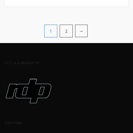
Posts
1
2
→
navigation
LCC is a division of...
Site Map