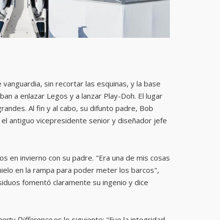
 vanguardia, sin recortar las esquinas, y la base
an a enlazar Legos y a lanzar Play-Doh. El lugar
ndes. Al fin y al cabo, su difunto padre, Bob
el antiguo vicepresidente senior y diseñador jefe
s en invierno con su padre. "Era una de mis cosas
ielo en la rampa para poder meter los barcos",
iduos fomentó claramente su ingenio y dice
erty Difference
es lo siguiente: "Fue la integridad