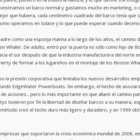
construimos un barco normal y gastamos mucho en marketing, o co
ejor que hubiera, cada centímetro cuadrado del barco tenía que
 es como operamos en Solace y lo que puede esperar cuando decim
re como una esponja marina a lo largo de los años, el camino de
Whaler. De adulto, entró por la puerta no sólo como hijo de Bob,
acia el sur después de que la industria manufacturera del norte e
gherty de formar a los lugareños en el montaje de los Boston Wha
mpo la presión corporativa que limitaba los nuevos desarrollos emp
 fundó EdgeWater Powerboats. Sin embargo, el hecho de asociarse
a de acciones... pero lo más importante es que allanó el camino 
s tuvieron por fin la libertad de diseñar barcos a su manera, es
método creó el techo duro más ligero y duradero, y en 1999 obtu
empresas que soportaron la crisis económica mundial de 2008, en l