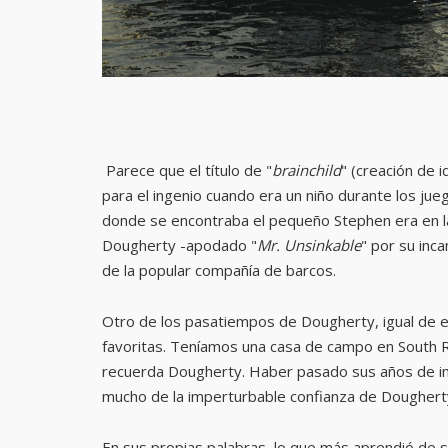
Parece que el título de "
brainchild
" (creación de 
para el ingenio cuando era un niño durante los ju
donde se encontraba el pequeño Stephen era en la 
Dougherty -apodado "
Mr. Unsinkable
" por su inc
de la popular compañía de barcos.
Otro de los pasatiempos de Dougherty, igual de e
favoritas. Teníamos una casa de campo en South R
recuerda Dougherty. Haber pasado sus años de in
mucho de la imperturbable confianza de Doughert
En sus propias palabras, lo que más aprendió de su