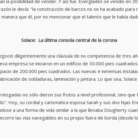
an la posibilidad de vender. Y así fue. Everglades se vendió en 
azón le decía: "la construcción de barcos no se ha acabado para mí
manera que él, por no mencionar que el talento que le había dado
Solace: La última consola central de la corona
oció diligentemente una cláusula de no competencia de tres años
eva empresa se iniciaron en un edificio de 30.000 pies cuadrados,
 espacio de 200.000 pies cuadrados. Las nuevas e inmensas instal
icación de soldaduras, laminación y pintura. Lo que sea, Solace lo 
esgadas no sólo dieron sus frutos a nivel profesional, sino que ta
o". Hoy, su cordial y carismática esposa Sarah y sus dos hijas Eri
dose a una forma de vida similar a la que llevaba Dougherty cu
ecorre las vías navegables en su propio fuera de borda (desde l