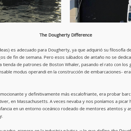
The Dougherty Difference
ideas) es adecuado para Dougherty, ya que adquirió su filosofía de
egos de fin de semana. Pero esos sábados de antaño no se dedicab
tienda de patrones de Boston Whaler, pasando el rato con los gra
ansable modus operandi en la construcción de embarcaciones- era 
mocionante y definitivamente más escalofriante, era probar barco
iver, en Massachusetts. A veces nevaba y nos poníamos a picar h
fancia en un entorno oceánico rodeado de mentores atentos y as
y.
 padre, pionero en la industria náutica, y lo que define
the Dough