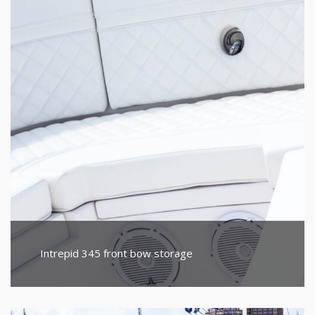
Intrepid 345 front bow storage