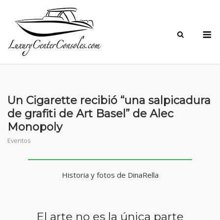
Skip
to
M
content
Un Cigarette recibió “una salpicadura
de grafiti de Art Basel” de Alec
Monopoly
Eventos
Historia y fotos de DinaRella
El arte no es la única parte